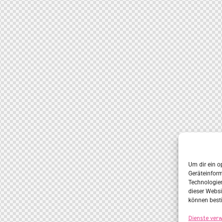
Um dir ein o
Geräteinfor
Technologien
dieser Websi
können best
Dienste ver