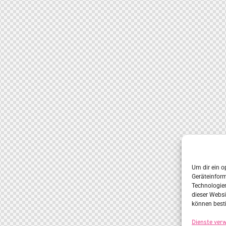
Um dir ein o
Geräteinfor
Technologien
dieser Websi
können best
Dienste ver