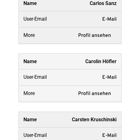
Carlos Sanz
E-Mail
Profil ansehen
Carolin Höfler
E-Mail
Profil ansehen
Carsten Kruschinski
E-Mail