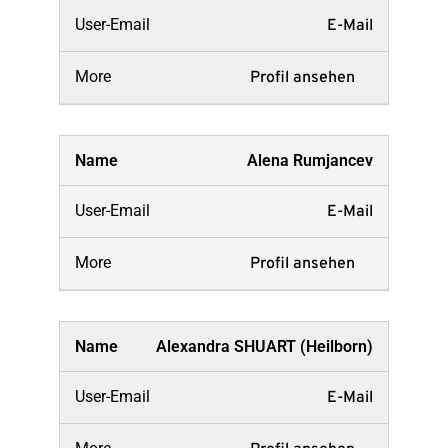
E-Mail
Profil ansehen
Alena Rumjancev
E-Mail
Profil ansehen
Alexandra SHUART (Heilborn)
E-Mail