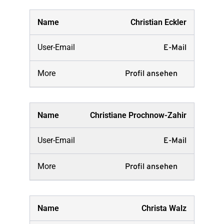
Christian Eckler
E-Mail
Profil ansehen
Christiane Prochnow-Zahir
E-Mail
Profil ansehen
Christa Walz