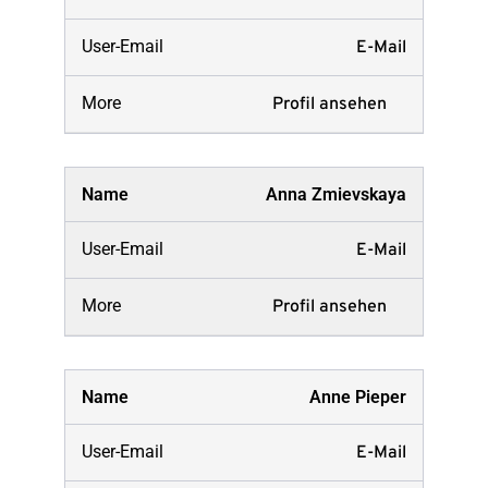
E-Mail
Profil ansehen
Anna Zmievskaya
E-Mail
Profil ansehen
Anne Pieper
E-Mail