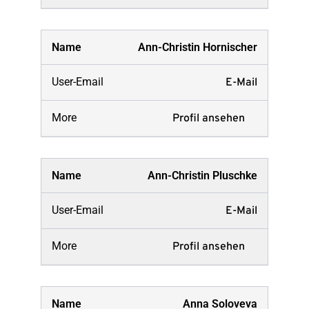
Ann-Christin Hornischer
E-Mail
Profil ansehen
Ann-Christin Pluschke
E-Mail
Profil ansehen
Anna Soloveva