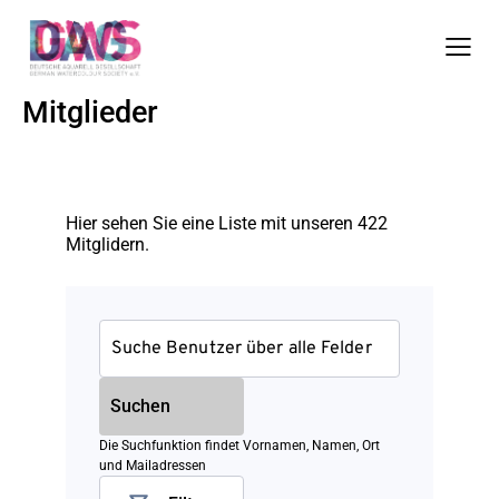
Mitglieder
Hier sehen Sie eine Liste mit unseren 422
Mitglidern.
Die Suchfunktion findet Vornamen, Namen, Ort
und Mailadressen