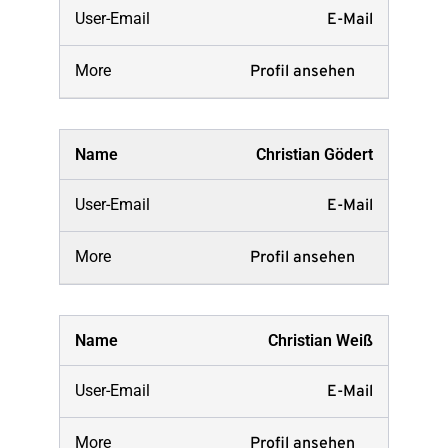
E-Mail
Profil ansehen
Christian Gödert
E-Mail
Profil ansehen
Christian Weiß
E-Mail
Profil ansehen