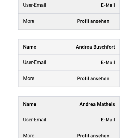
E-Mail
Profil ansehen
Andrea Buschfort
E-Mail
Profil ansehen
Andrea Matheis
E-Mail
Profil ansehen