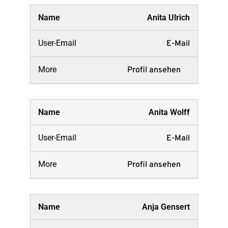
Anita Ulrich
E-Mail
Profil ansehen
Anita Wolff
E-Mail
Profil ansehen
Anja Gensert