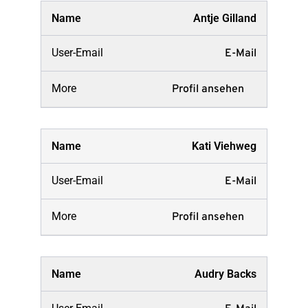
Antje Gilland
E-Mail
Profil ansehen
Kati Viehweg
E-Mail
Profil ansehen
Audry Backs