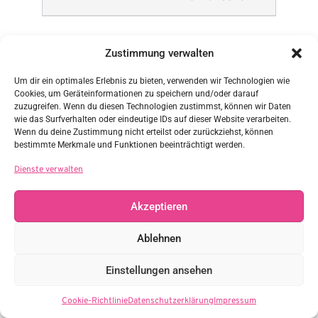
Zustimmung verwalten
Christiane Dr. Funk
Um dir ein optimales Erlebnis zu bieten, verwenden wir Technologien wie
E-Mail
Cookies, um Geräteinformationen zu speichern und/oder darauf
zuzugreifen. Wenn du diesen Technologien zustimmst, können wir Daten
wie das Surfverhalten oder eindeutige IDs auf dieser Website verarbeiten.
Profil ansehen
Wenn du deine Zustimmung nicht erteilst oder zurückziehst, können
bestimmte Merkmale und Funktionen beeinträchtigt werden.
Dienste verwalten
Christina Schneider
Akzeptieren
E-Mail
Ablehnen
Profil ansehen
Einstellungen ansehen
Cookie-Richtlinie
Datenschutzerklärung
Impressum