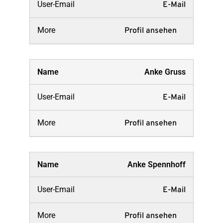
E-Mail
Profil ansehen
Anke Gruss
E-Mail
Profil ansehen
Anke Spennhoff
E-Mail
Profil ansehen