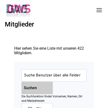
Mitglieder
Hier sehen Sie eine Liste mit unseren 422
Mitglidern.
Die Suchfunktion findet Vornamen, Namen, Ort
und Mailadressen