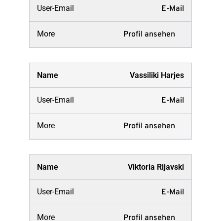
E-Mail
Profil ansehen
Vassiliki Harjes
E-Mail
Profil ansehen
Viktoria Rijavski
E-Mail
Profil ansehen