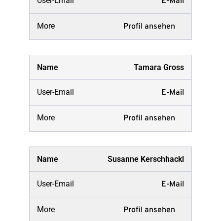
E-Mail
Profil ansehen
Tamara Gross
E-Mail
Profil ansehen
Susanne Kerschhackl
E-Mail
Profil ansehen