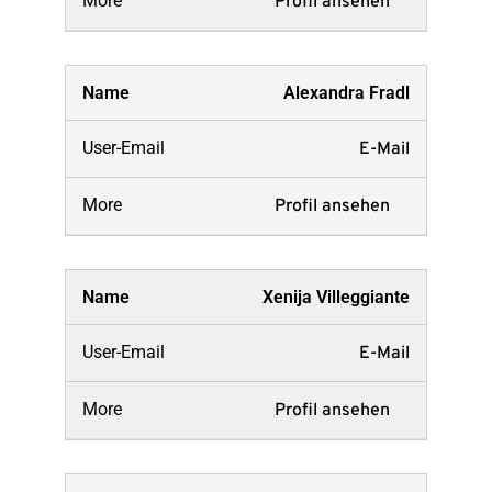
Profil ansehen
Alexandra Fradl
E-Mail
Profil ansehen
Xenija Villeggiante
E-Mail
Profil ansehen