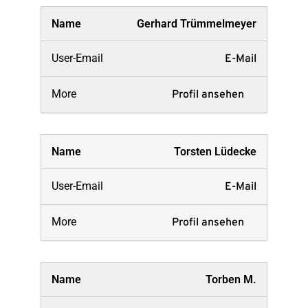
Gerhard Trümmelmeyer
E-Mail
Profil ansehen
Torsten Lüdecke
E-Mail
Profil ansehen
Torben M.