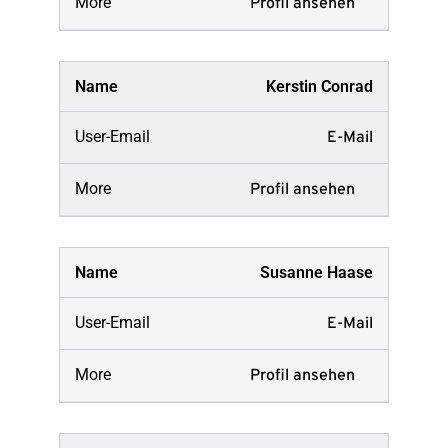
Profil ansehen
Kerstin Conrad
E-Mail
Profil ansehen
Susanne Haase
E-Mail
Profil ansehen