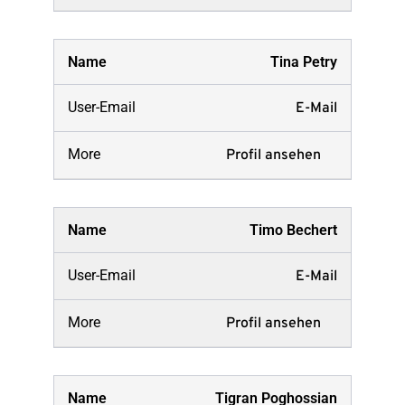
Tina Petry
E-Mail
Profil ansehen
Timo Bechert
E-Mail
Profil ansehen
Tigran Poghossian