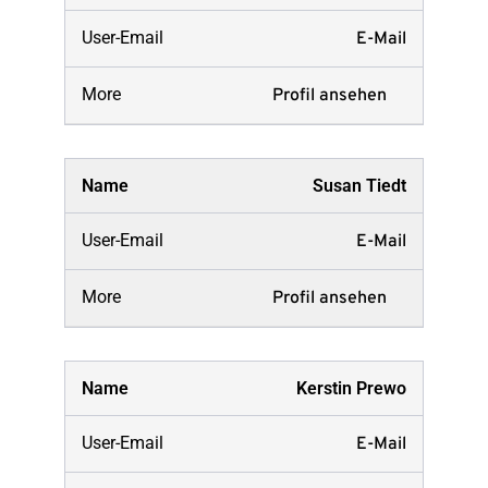
E-Mail
Profil ansehen
Susan Tiedt
E-Mail
Profil ansehen
Kerstin Prewo
E-Mail