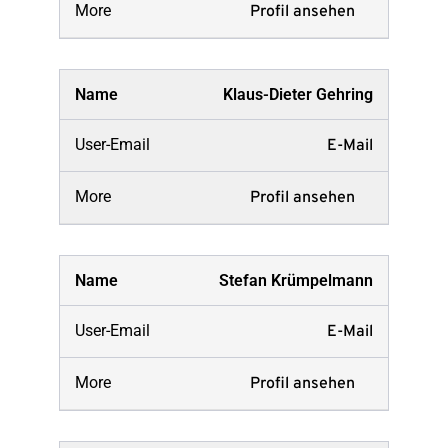
Profil ansehen
Klaus-Dieter Gehring
E-Mail
Profil ansehen
Stefan Krümpelmann
E-Mail
Profil ansehen