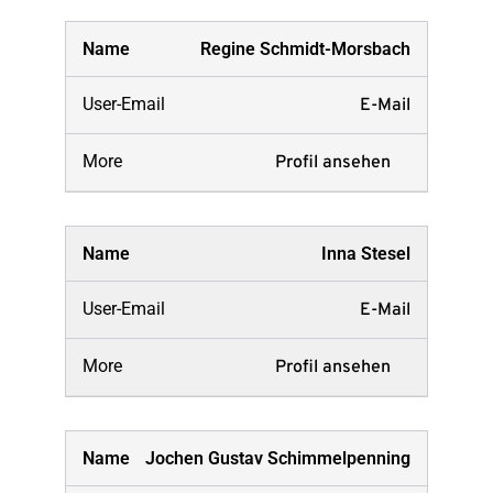
Regine Schmidt-Morsbach
E-Mail
Profil ansehen
Inna Stesel
E-Mail
Profil ansehen
Jochen Gustav Schimmelpenning