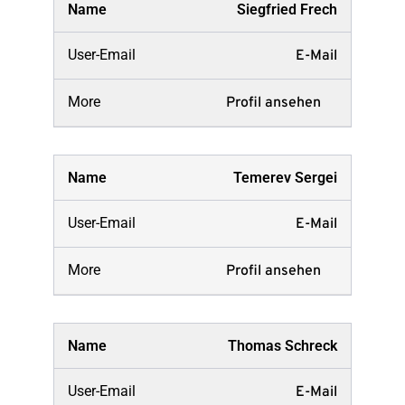
Siegfried Frech
E-Mail
Profil ansehen
Temerev Sergei
E-Mail
Profil ansehen
Thomas Schreck
E-Mail