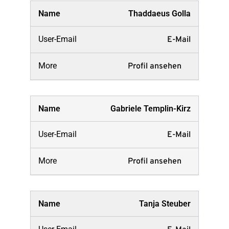
Thaddaeus Golla
E-Mail
Profil ansehen
Gabriele Templin-Kirz
E-Mail
Profil ansehen
Tanja Steuber