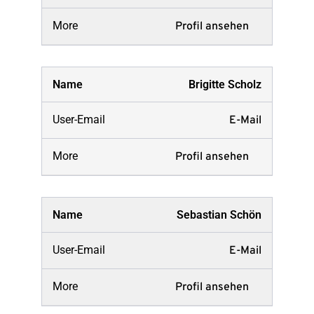
Profil ansehen
Brigitte Scholz
E-Mail
Profil ansehen
Sebastian Schön
E-Mail
Profil ansehen