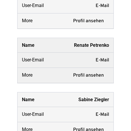
E-Mail
Profil ansehen
Renate Petrenko
E-Mail
Profil ansehen
Sabine Ziegler
E-Mail
Profil ansehen