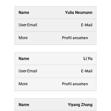
Yulia Neumann
E-Mail
Profil ansehen
Li Yu
E-Mail
Profil ansehen
Yiyang Zhang