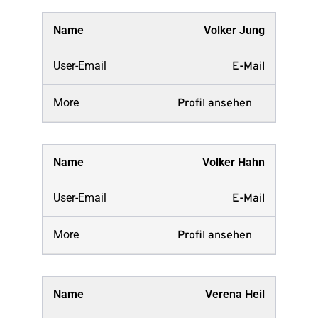
Volker Jung
E-Mail
Profil ansehen
Volker Hahn
E-Mail
Profil ansehen
Verena Heil