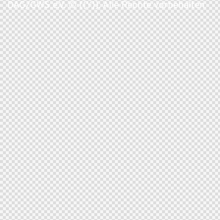
DAG/GWS e.V. © {{Y}}. Alle Rechte vorbehalten