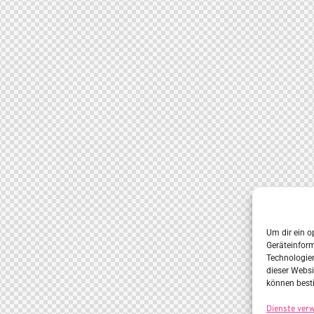
Um dir ein o
Geräteinfor
Technologien
dieser Websi
können best
Dienste ver