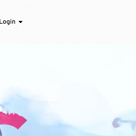
Login