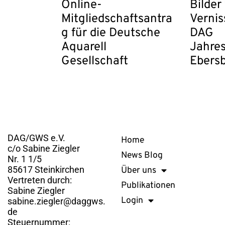
Online-
Bilder
Mitgliedschaftsantra
Vernis
g für die Deutsche
DAG
Aquarell
Jahres
Gesellschaft
Ebers
Kontakt
Links
DAG/GWS e.V.
Home
c/o Sabine Ziegler
News Blog
Nr. 1 1/5
85617 Steinkirchen
Über uns
Vertreten durch:
Publikationen
Sabine Ziegler
Login
sabine.ziegler@daggws.
de
Steuernummer: