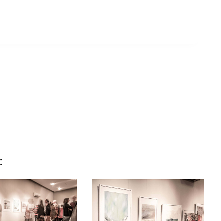
 and stored.
: