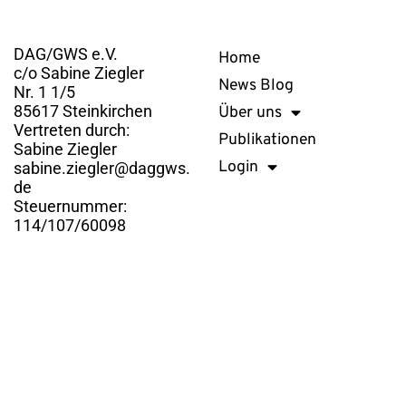
Kontakt
Links
DAG/GWS e.V.
Home
c/o Sabine Ziegler
News Blog
Nr. 1 1/5
85617 Steinkirchen
Über uns
Vertreten durch:
Publikationen
Sabine Ziegler
Login
sabine.ziegler@daggws.
de
Steuernummer:
114/107/60098
DAG/GWS e.V. © 2026. Alle Rechte vorbehalten