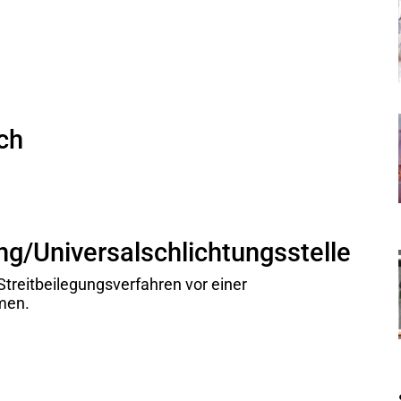
ch
ng/Universal­schlichtungs­stelle
n Streitbeilegungsverfahren vor einer
men.