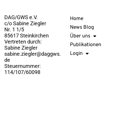
Kontakt
Links
DAG/GWS e.V.
Home
c/o Sabine Ziegler
News Blog
Nr. 1 1/5
85617 Steinkirchen
Über uns
Vertreten durch:
Publikationen
Sabine Ziegler
Login
sabine.ziegler@daggws.
de
Steuernummer:
114/107/60098
DAG/GWS e.V. © 2026. Alle Rechte vorbehalten