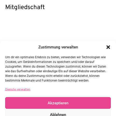
Mitgliedschaft
Kontakt
Zustimmung verwalten
DAG/GWS e.V.
c/o Sabine Ziegler
Nr. 1 1/5
Um dir ein optimales Erlebnis zu bieten, verwenden wir Technologien wie
85617 Steinkirchen
Cookies, um Geräteinformationen zu speichern und/oder darauf
Vertreten durch:
zuzugreifen. Wenn du diesen Technologien zustimmst, können wir Daten
Sabine Ziegler
wie das Surfverhalten oder eindeutige IDs auf dieser Website verarbeiten.
sabine.ziegler@daggws.de
Wenn du deine Zustimmung nicht erteilst oder zurückziehst, können
Steuernummer: 114/107/60098
bestimmte Merkmale und Funktionen beeinträchtigt werden.
Links
Dienste verwalten
Akzeptieren
Rechtliches
Ablehnen