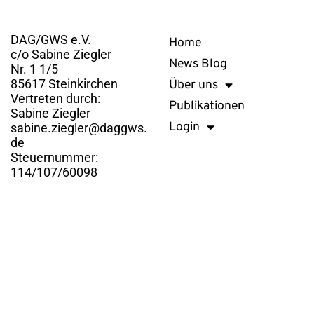
Kontakt
Links
DAG/GWS e.V.
Home
c/o Sabine Ziegler
News Blog
Nr. 1 1/5
85617 Steinkirchen
Über uns
Vertreten durch:
Publikationen
Sabine Ziegler
Login
sabine.ziegler@daggws.
de
Steuernummer:
114/107/60098
DAG/GWS e.V. © 2026. Alle Rechte vorbehalten