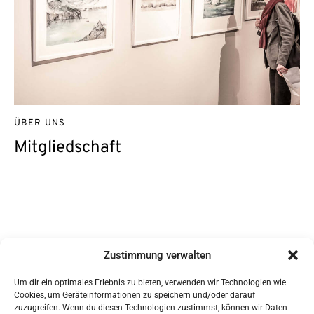
ÜBER UNS
Mitgliedschaft
Kontakt
Zustimmung verwalten
DAG/GWS e.V.
c/o Sabine Ziegler
Nr. 1 1/5
Um dir ein optimales Erlebnis zu bieten, verwenden wir Technologien wie
85617 Steinkirchen
Cookies, um Geräteinformationen zu speichern und/oder darauf
Vertreten durch:
zuzugreifen. Wenn du diesen Technologien zustimmst, können wir Daten