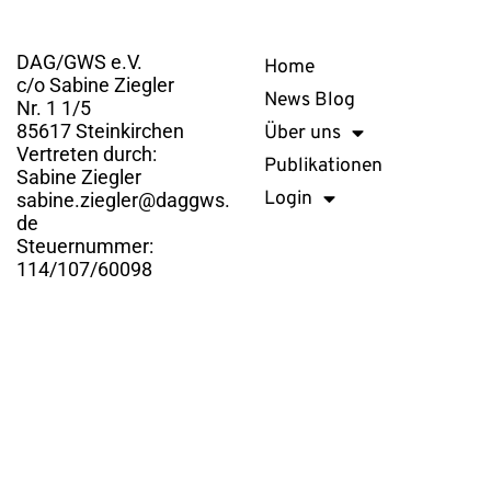
Kontakt
Links
DAG/GWS e.V.
Home
c/o Sabine Ziegler
News Blog
Nr. 1 1/5
85617 Steinkirchen
Über uns
Vertreten durch:
Publikationen
Sabine Ziegler
Login
sabine.ziegler@daggws.
de
Steuernummer:
114/107/60098
DAG/GWS e.V. © 2026. Alle Rechte vorbehalten