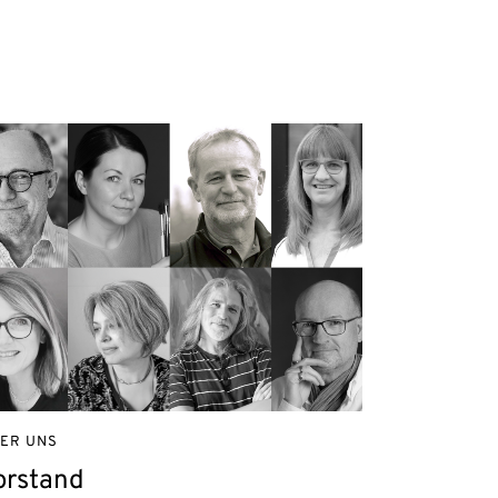
ER UNS
orstand