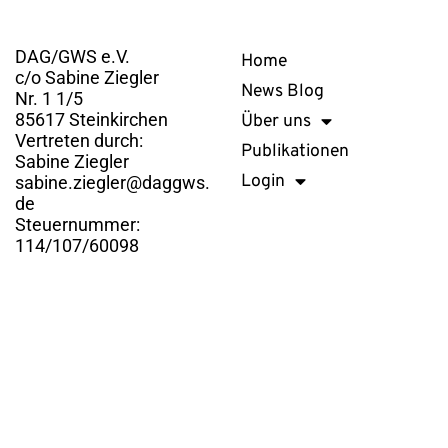
Kontakt
Links
DAG/GWS e.V.
Home
c/o Sabine Ziegler
News Blog
Nr. 1 1/5
85617 Steinkirchen
Über uns
Vertreten durch:
Publikationen
Sabine Ziegler
Login
sabine.ziegler@daggws.
de
Steuernummer:
114/107/60098
DAG/GWS e.V. © 2026. Alle Rechte vorbehalten