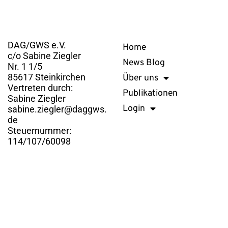
Kontakt
Links
DAG/GWS e.V.
Home
c/o Sabine Ziegler
News Blog
Nr. 1 1/5
85617 Steinkirchen
Über uns
Vertreten durch:
Publikationen
Sabine Ziegler
Login
sabine.ziegler@daggws.
de
Steuernummer:
114/107/60098
DAG/GWS e.V. © 2026. Alle Rechte vorbehalten