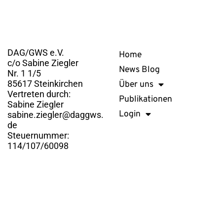
Kontakt
Links
DAG/GWS e.V.
Home
c/o Sabine Ziegler
News Blog
Nr. 1 1/5
85617 Steinkirchen
Über uns
Vertreten durch:
Publikationen
Sabine Ziegler
Login
sabine.ziegler@daggws.
de
Steuernummer:
114/107/60098
DAG/GWS e.V. © 2026. Alle Rechte vorbehalten