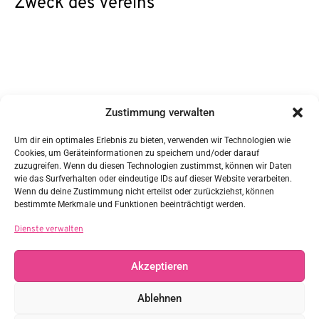
Zweck des Vereins
Kontakt
Zustimmung verwalten
DAG/GWS e.V.
c/o Sabine Ziegler
Nr. 1 1/5
Um dir ein optimales Erlebnis zu bieten, verwenden wir Technologien wie
85617 Steinkirchen
Cookies, um Geräteinformationen zu speichern und/oder darauf
Vertreten durch:
zuzugreifen. Wenn du diesen Technologien zustimmst, können wir Daten
Sabine Ziegler
wie das Surfverhalten oder eindeutige IDs auf dieser Website verarbeiten.
sabine.ziegler@daggws.de
Wenn du deine Zustimmung nicht erteilst oder zurückziehst, können
Steuernummer: 114/107/60098
bestimmte Merkmale und Funktionen beeinträchtigt werden.
Links
Dienste verwalten
Akzeptieren
Rechtliches
Ablehnen