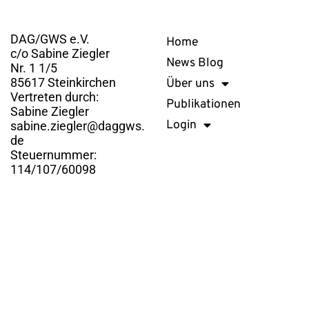
Kontakt
Links
DAG/GWS e.V.
Home
c/o Sabine Ziegler
News Blog
Nr. 1 1/5
85617 Steinkirchen
Über uns
Vertreten durch:
Publikationen
Sabine Ziegler
Login
sabine.ziegler@daggws.
de
Steuernummer:
114/107/60098
DAG/GWS e.V. © 2026. Alle Rechte vorbehalten