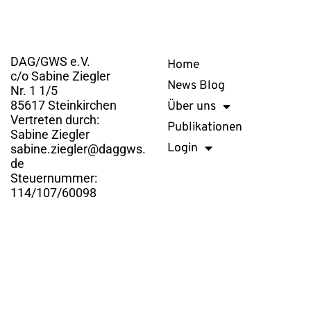
Kontakt
Links
DAG/GWS e.V.
Home
c/o Sabine Ziegler
News Blog
Nr. 1 1/5
85617 Steinkirchen
Über uns
Vertreten durch:
Publikationen
Sabine Ziegler
Login
sabine.ziegler@daggws.
de
Steuernummer:
114/107/60098
DAG/GWS e.V. © 2026. Alle Rechte vorbehalten