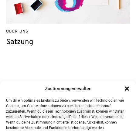
ÜBER UNS
Satzung
Kontakt
Zustimmung verwalten
DAG/GWS e.V.
c/o Sabine Ziegler
Nr. 1 1/5
Um dir ein optimales Erlebnis zu bieten, verwenden wir Technologien wie
85617 Steinkirchen
Cookies, um Geräteinformationen zu speichern und/oder darauf
Vertreten durch:
zuzugreifen. Wenn du diesen Technologien zustimmst, können wir Daten
Sabine Ziegler
wie das Surfverhalten oder eindeutige IDs auf dieser Website verarbeiten.
sabine.ziegler@daggws.de
Wenn du deine Zustimmung nicht erteilst oder zurückziehst, können
Steuernummer: 114/107/60098
bestimmte Merkmale und Funktionen beeinträchtigt werden.