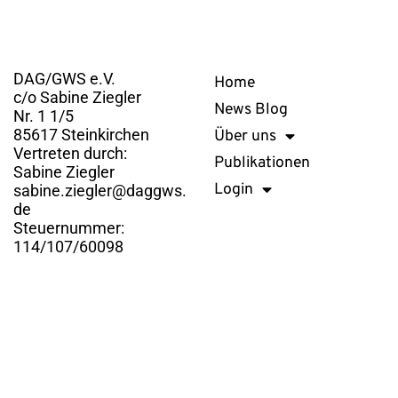
Kontakt
Links
DAG/GWS e.V.
Home
c/o Sabine Ziegler
News Blog
Nr. 1 1/5
85617 Steinkirchen
Über uns
Vertreten durch:
Publikationen
Sabine Ziegler
Login
sabine.ziegler@daggws.
de
Steuernummer:
114/107/60098
DAG/GWS e.V. © 2026. Alle Rechte vorbehalten