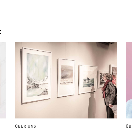
:
ÜBER UNS
ÜB