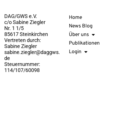
Kontakt
Links
DAG/GWS e.V.
Home
c/o Sabine Ziegler
News Blog
Nr. 1 1/5
85617 Steinkirchen
Über uns
Vertreten durch:
Publikationen
Sabine Ziegler
Login
sabine.ziegler@daggws.
de
Steuernummer:
114/107/60098
DAG/GWS e.V. © 2026. Alle Rechte vorbehalten