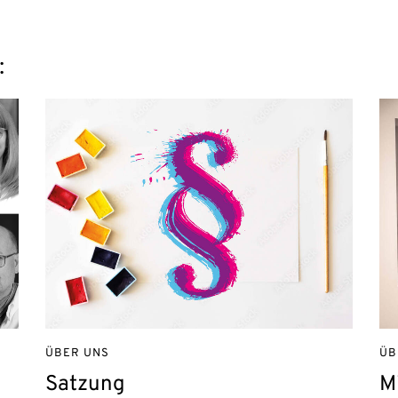
:
ÜBER UNS
ÜB
Satzung
M