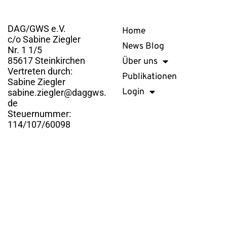
Kontakt
Links
DAG/GWS e.V.
Home
c/o Sabine Ziegler
News Blog
Nr. 1 1/5
85617 Steinkirchen
Über uns
Vertreten durch:
Publikationen
Sabine Ziegler
Login
sabine.ziegler@daggws.
de
Steuernummer:
114/107/60098
DAG/GWS e.V. © 2026. Alle Rechte vorbehalten