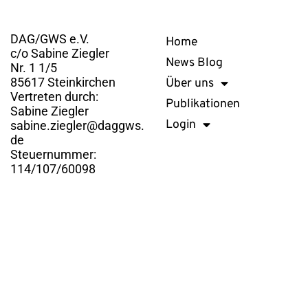
Kontakt
Links
DAG/GWS e.V.
Home
c/o Sabine Ziegler
News Blog
Nr. 1 1/5
85617 Steinkirchen
Über uns
Vertreten durch:
Publikationen
Sabine Ziegler
Login
sabine.ziegler@daggws.
de
Steuernummer:
114/107/60098
DAG/GWS e.V. © 2026. Alle Rechte vorbehalten