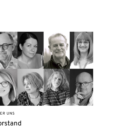
ER UNS
orstand