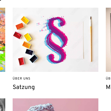
ÜBER UNS
ÜB
Satzung
M