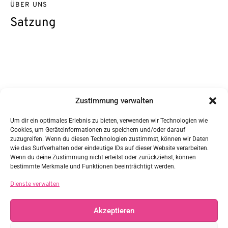
ÜBER UNS
Satzung
Kontakt
Zustimmung verwalten
DAG/GWS e.V.
c/o Sabine Ziegler
Nr. 1 1/5
Um dir ein optimales Erlebnis zu bieten, verwenden wir Technologien wie
85617 Steinkirchen
Cookies, um Geräteinformationen zu speichern und/oder darauf
Vertreten durch:
zuzugreifen. Wenn du diesen Technologien zustimmst, können wir Daten
Sabine Ziegler
wie das Surfverhalten oder eindeutige IDs auf dieser Website verarbeiten.
sabine.ziegler@daggws.de
Wenn du deine Zustimmung nicht erteilst oder zurückziehst, können
Steuernummer: 114/107/60098
bestimmte Merkmale und Funktionen beeinträchtigt werden.
Links
Dienste verwalten
Akzeptieren