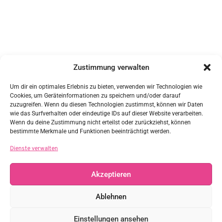
Kontakt
Zustimmung verwalten
DAG/GWS e.V.
c/o Sabine Ziegler
Nr. 1 1/5
Um dir ein optimales Erlebnis zu bieten, verwenden wir Technologien wie
85617 Steinkirchen
Cookies, um Geräteinformationen zu speichern und/oder darauf
Vertreten durch:
zuzugreifen. Wenn du diesen Technologien zustimmst, können wir Daten
Sabine Ziegler
wie das Surfverhalten oder eindeutige IDs auf dieser Website verarbeiten.
sabine.ziegler@daggws.de
Wenn du deine Zustimmung nicht erteilst oder zurückziehst, können
Steuernummer: 114/107/60098
bestimmte Merkmale und Funktionen beeinträchtigt werden.
Links
Dienste verwalten
Akzeptieren
Rechtliches
Ablehnen
Einstellungen ansehen