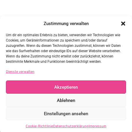
Kontakt
Zustimmung verwalten
DAG/GWS e.V.
c/o Sabine Ziegler
Nr. 1 1/5
Um dir ein optimales Erlebnis zu bieten, verwenden wir Technologien wie
85617 Steinkirchen
Cookies, um Geräteinformationen zu speichern und/oder darauf
Vertreten durch:
zuzugreifen. Wenn du diesen Technologien zustimmst, können wir Daten
Sabine Ziegler
wie das Surfverhalten oder eindeutige IDs auf dieser Website verarbeiten.
sabine.ziegler@daggws.de
Wenn du deine Zustimmung nicht erteilst oder zurückziehst, können
Steuernummer: 114/107/60098
bestimmte Merkmale und Funktionen beeinträchtigt werden.
Links
Dienste verwalten
Akzeptieren
Rechtliches
Ablehnen
Einstellungen ansehen
DAG/GWS e.V. © 2026. Alle Rechte vorbehalten
Cookie-Richtlinie
Datenschutzerklärung
Impressum