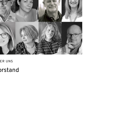
ER UNS
orstand