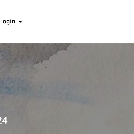
Login
24