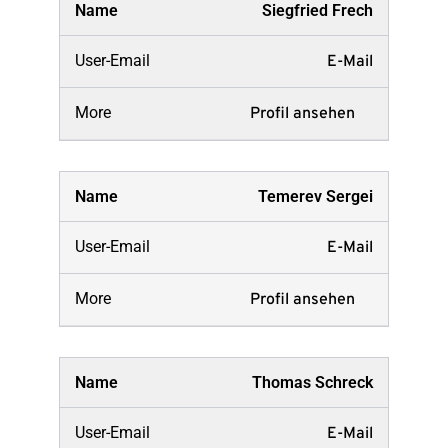
Siegfried Frech
E-Mail
Profil ansehen
Temerev Sergei
E-Mail
Profil ansehen
Thomas Schreck
E-Mail