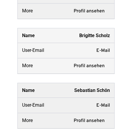
Profil ansehen
Brigitte Scholz
E-Mail
Profil ansehen
Sebastian Schön
E-Mail
Profil ansehen