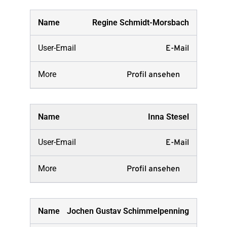
Regine Schmidt-Morsbach
E-Mail
Profil ansehen
Inna Stesel
E-Mail
Profil ansehen
Jochen Gustav Schimmelpenning