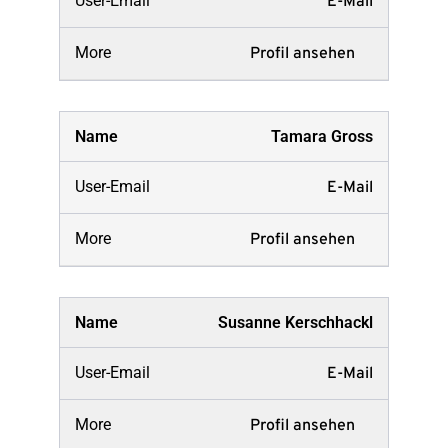
E-Mail
Profil ansehen
Tamara Gross
E-Mail
Profil ansehen
Susanne Kerschhackl
E-Mail
Profil ansehen