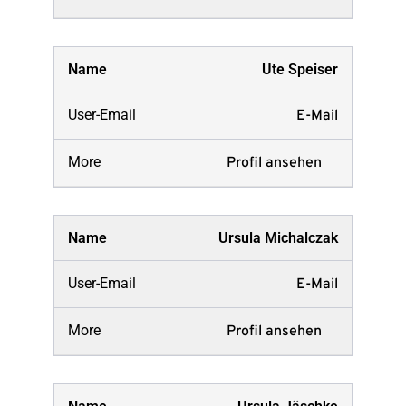
Ute Speiser
E-Mail
Profil ansehen
Ursula Michalczak
E-Mail
Profil ansehen