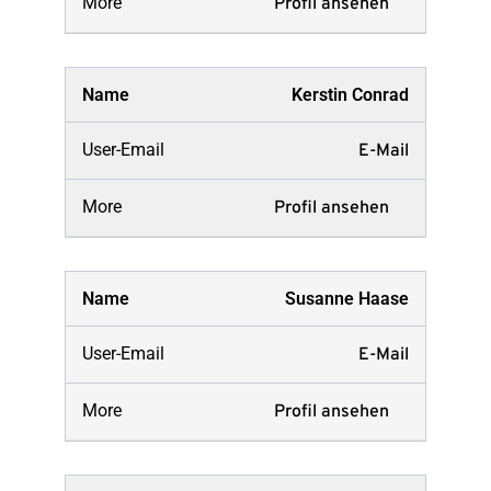
Profil ansehen
Kerstin Conrad
E-Mail
Profil ansehen
Susanne Haase
E-Mail
Profil ansehen