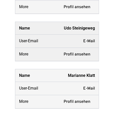
Profil ansehen
Udo Steinigeweg
E-Mail
Profil ansehen
Marianne Klatt
E-Mail
Profil ansehen