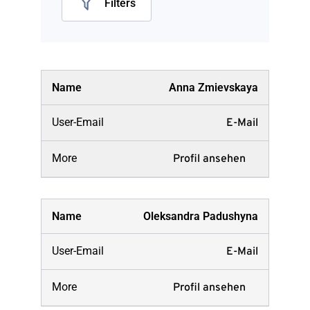
Filters
Anna Zmievskaya
E-Mail
Profil ansehen
Oleksandra Padushyna
E-Mail
Profil ansehen