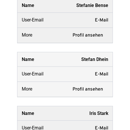
Stefanie Bense
E-Mail
Profil ansehen
Stefan Dhein
E-Mail
Profil ansehen
Iris Stark
E-Mail